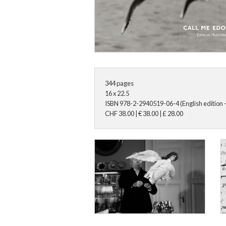
344
pages
16 x 22.5
ISBN
978-2-2940519-06-4 (English edition -
CHF
38.00
|
€
38.00
|
£
28.00