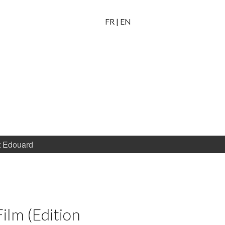
FR
|
EN
t Edouard
Film (Edition