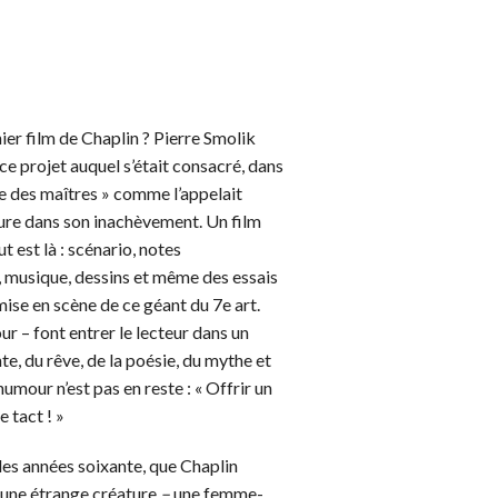
rnier film de Chaplin ? Pierre Smolik
 ce projet auquel s’était consacré, dans
re des maîtres » comme l’appelait
ure dans son inachèvement. Un film
t est là : scénario, notes
 musique, dessins et même des essais
mise en scène de ce géant du 7e art.
ur – font entrer le lecteur dans un
nte, du rêve, de la poésie, du mythe et
humour n’est pas en reste : « Offrir un
 tact ! »
 les années soixante, que Chaplin
 d’une étrange créature
–
une femme-