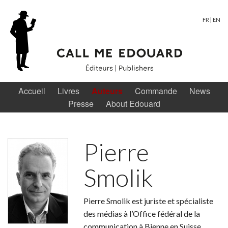
FR
|
EN
Accueil
Livres
Auteurs
Commande
News
Presse
About Edouard
Pierre
Smolik
Pierre Smolik est juriste et spécialiste
des médias à l’Office fédéral de la
communication à Bienne en Suisse.