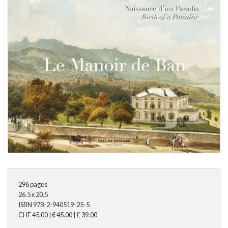
296
pages
26.5 x 20.5
ISBN
978-2-940519-25-5
CHF
45.00
|
€
45.00
|
£
39.00