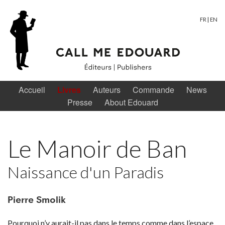
FR
|
EN
Accueil
Livres
Auteurs
Commande
News
Presse
About Edouard
Le Manoir de Ban
Naissance d'un Paradis
Pierre Smolik
Pourquoi n’y aurait-il pas dans le temps comme dans l’espace