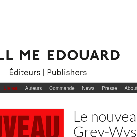
Livres
Auteurs
Commande
News
Presse
Abou
Le nouve
Grey-Wys