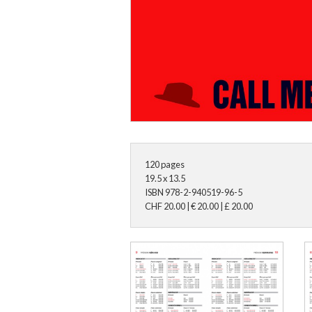
120
pages
19.5 x 13.5
ISBN
978-2-940519-96-5
CHF
20.00
|
€
20.00
|
£
20.00