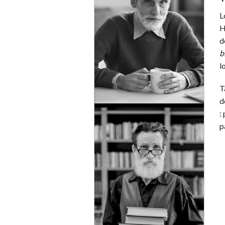
L
H
d
b
l
T
d
:
p