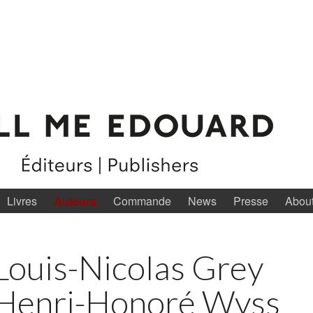
Livres
Auteurs
Commande
News
Presse
Abou
Louis-Nicolas Grey
Henri-Honoré Wyss