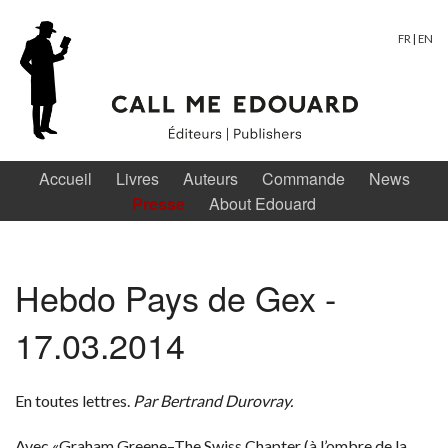
FR
|
EN
Accueil
Livres
Auteurs
Commande
News
Presse
About Edouard
Hebdo Pays de Gex -
17.03.2014
En toutes lettres.
Par Bertrand Durovray.
Avec «Graham Greene–The Swiss Chapter (à l’ombre de la