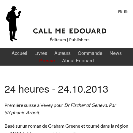
FR
|
EN
Accueil
Livres
Auteurs
Commande
News
Presse
About Edouard
24 heures - 24.10.2013
Première suisse à Vevey pour
Dr Fischer of Geneva. Par
Stéphanie Arboit.
Basé sur un roman de Graham Greene et tourné dans la région