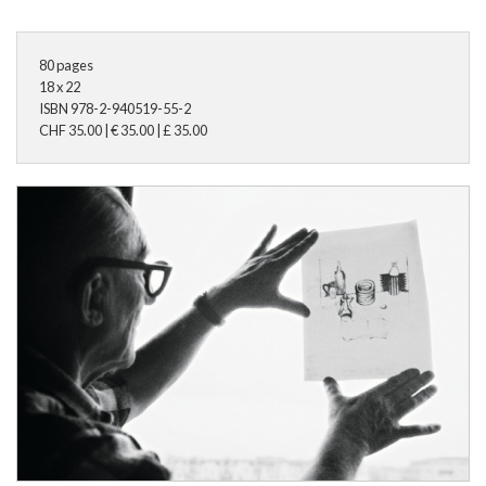
80
pages
18 x 22
ISBN
978-2-940519-55-2
CHF
35.00
|
€
35.00
|
£
35.00