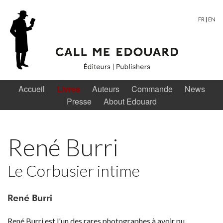
FR
|
EN
Accueil
Livres
Auteurs
Commande
News
Presse
About Edouard
René Burri
Le Corbusier intime
René Burri
René Burri est l'un des rares photographes à avoir pu