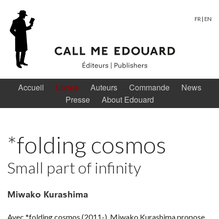
FR
|
EN
Accueil
Livres
Auteurs
Commande
News
Presse
About Edouard
*folding cosmos
Small part of infinity
Miwako Kurashima
Avec *folding cosmos (2011-), Miwako Kurashima propose