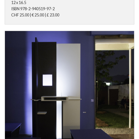
12 x 16.5
ISBN
978-2-940519-97-2
CHF
25.00
|
€
25.00
|
£
23.00