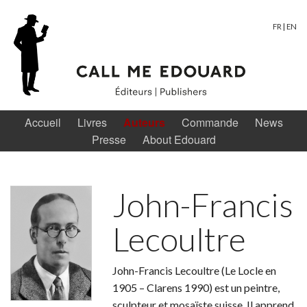
FR
|
EN
Accueil
Livres
Auteurs
Commande
News
Presse
About Edouard
John-Francis
Lecoultre
John-Francis Lecoultre (Le Locle en
1905 – Clarens 1990) est un peintre,
sculpteur et mosaïste suisse. Il apprend