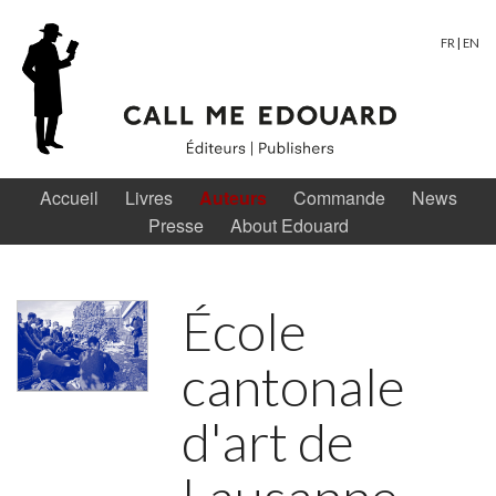
FR
|
EN
Accueil
Livres
Auteurs
Commande
News
Presse
About Edouard
École
cantonale
d'art de