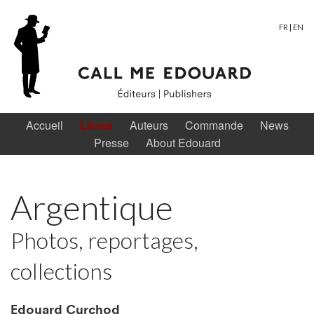
FR
|
EN
Accueil
Livres
Auteurs
Commande
News
Presse
About Edouard
Argentique
Photos, reportages,
collections
Edouard Curchod